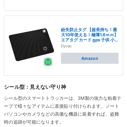
止/スマホ鳴らす】
紛失防止タグ 【超長持ち！最
大10年使える！極薄1.6ｍｍ】
エアタグ カード gps 子供 小
型 財布 gpsタグ スマートタグ
Dyoac
airタグ 忘れ物防止 タグ 車 カ
ード型 スマートトラッカー エ
Amazon
アータグ 紛失防止 gpsトラッ
カー MFi認証品 （Apple「探
す」に対応） 技適認証 高齢者
見守り 置き忘れ防止 IP68防
水 敬老の日（iOS専用
Android非対応） Dyoac
シール型：見えない守り神
シール型のスマートトラッカーは、3M製の強力な粘着テ
ープで様々なアイテムに直接貼り付けられます。ノート
パソコンやカメラなどの高価な機器に装着すれば、盗難
時の追跡が可能になります。