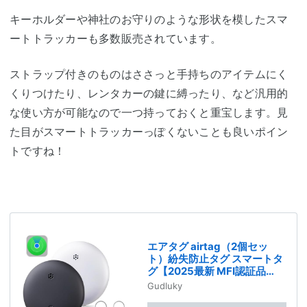
キーホルダーや神社のお守りのような形状を模したスマ
ートトラッカーも多数販売されています。
ストラップ付きのものはささっと手持ちのアイテムにく
くりつけたり、レンタカーの鍵に縛ったり、など汎用的
な使い方が可能なので一つ持っておくと重宝します。見
た目がスマートトラッカーっぽくないことも良いポイン
トですね！
エアタグ airtag（2個セッ
ト）紛失防止タグ スマートタ
グ【2025最新 MFI認証品
Find Myタグ 安定保証＆全球
Gudluky
GPS測位＆超強信号】忘れ物