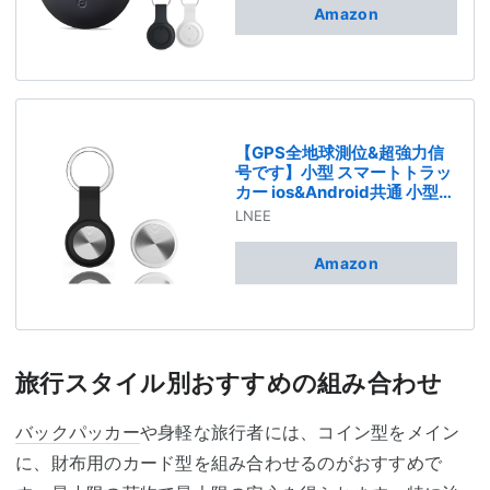
防止 gpsタグ airタグ スマー
Amazon
トトラッカー 財布 超薄 超軽
量 小型GPS発信機 追跡タグ
（Apple「探す」対応 ）IOS
専用 超長持ち 子供/高齢者/ペ
ット見守り 鍵/車両追跡 キー
ホルダー付きソフトシリコン
カバー バッテリー内蔵
【GPS全地球測位&超強力信
号です】小型 スマートトラッ
カー ios&Android共通 小型
GPS発信機 電池寿命約３年 電
LNEE
池交換可能 財布忘れ物防止タ
グ 車両追跡用 簡単で使いやす
Amazon
い 年寄りに良い 鍵 紛失防止
アラームの置き忘れ キーホル
ダー 防水性 耐摩耗性 耐油性
難燃性 薄い 耐衝撃 便利軽量
紛失防止 スマホ/カバン/キー/
荷物/ペットの首輪に掛ける
旅行スタイル別おすすめの組み合わせ
バックパッカー
や身軽な旅行者には、コイン型をメイン
に、財布用のカード型を組み合わせるのがおすすめで