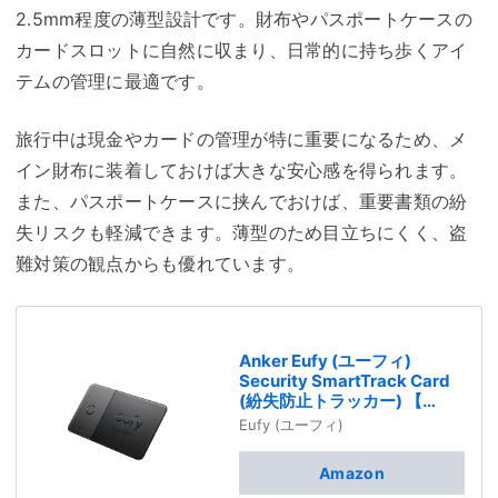
2.5mm程度の薄型設計です。財布やパスポートケースの
カードスロットに自然に収まり、日常的に持ち歩くアイ
テムの管理に最適です。
旅行中は現金やカードの管理が特に重要になるため、メ
イン財布に装着しておけば大きな安心感を得られます。
また、パスポートケースに挟んでおけば、重要書類の紛
失リスクも軽減できます。薄型のため目立ちにくく、盗
難対策の観点からも優れています。
Anker Eufy (ユーフィ)
Security SmartTrack Card
(紛失防止トラッカー) 【
Appleの「探す」に対応 (iOS
Eufy (ユーフィ)
端末のみ) / なくしものが、無
くなる/紛失防止タグ/探し物/
Amazon
スマホが見つかる/置き忘れ防