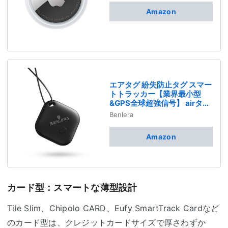
Amazon
エアタグ 紛失防止タグ スマー
トトラッカー【業界最小型
&GPS全球超強信号】 airタグ
追跡タグ gps 小型 バレない
Benlera
スマートタグ 長寿命 電池交換
可能 忘れ物防止 鍵/財布/車両
Amazon
追跡 盗難対策（Apple「探
す」のみ対応 ）IOS専用 技適
認証 MFI認証済み 日本語説明
書 (黒)
カード型：スマートな薄型設計
Tile Slim、Chipolo CARD、Eufy SmartTrack Cardなど
のカード型は、クレジットカードサイズで厚さわずか