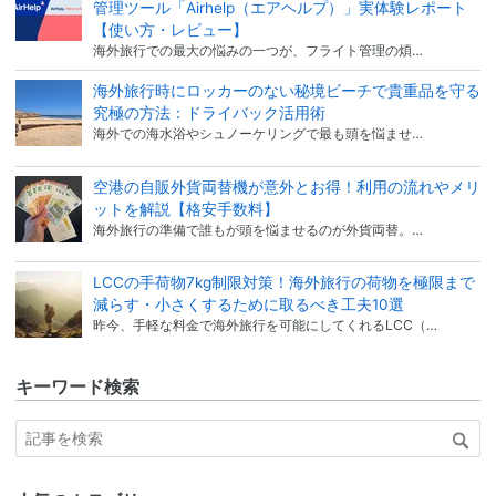
管理ツール「Airhelp（エアヘルプ）」実体験レポート
【使い方・レビュー】
海外旅行での最大の悩みの一つが、フライト管理の煩…
海外旅行時にロッカーのない秘境ビーチで貴重品を守る
究極の方法：ドライバック活用術
海外での海水浴やシュノーケリングで最も頭を悩ませ…
空港の自販外貨両替機が意外とお得！利用の流れやメリ
ットを解説【格安手数料】
海外旅行の準備で誰もが頭を悩ませるのが外貨両替。…
LCCの手荷物7kg制限対策！海外旅行の荷物を極限まで
減らす・小さくするために取るべき工夫10選
昨今、手軽な料金で海外旅行を可能にしてくれるLCC（…
キーワード検索